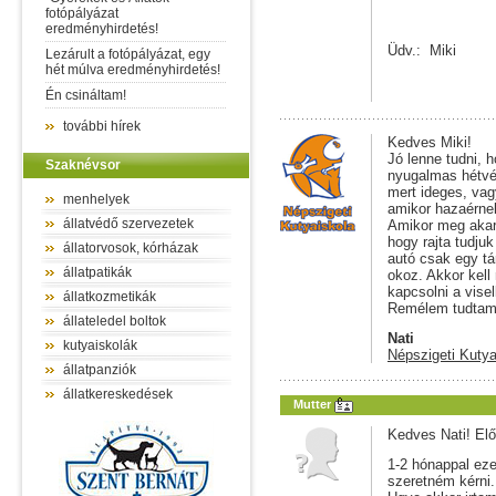
fotópályázat
eredményhirdetés!
Üdv.: Miki
Lezárult a fotópályázat, egy
hét múlva eredményhirdetés!
Én csináltam!
további hírek
Kedves Miki!
Jó lenne tudni, h
Szaknévsor
nyugalmas hétvég
mert ideges, vag
menhelyek
amikor hazaérne
állatvédő szervezetek
Amikor meg akarj
hogy rajta tudju
állatorvosok, kórházak
autó csak egy t
állatpatikák
okoz. Akkor kell
kapcsolni a vise
állatkozmetikák
Remélem tudtam 
állateledel boltok
Nati
kutyaiskolák
Népszigeti Kutya
állatpanziók
állatkereskedések
Mutter
Kedves Nati! Elő
1-2 hónappal eze
szeretném kérni.