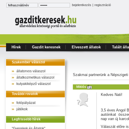
bejelentkezés
|
regisztráció
Hírek
Gazdit keresnek
Elveszett állatok
Talált áll
Szakember válaszol
állatorvos válaszol
Szakmai partnerünk a Népszigeti
állatkozmetikus válaszol
kutyakiképző válaszol
Miklós
További rovatok
Kedves Nati!
fotópályázat
játékok
3,5 éves Angol B
autóinkat összeu
nap van új karco
Legfrissebb hírek
Válaszát előre i
"Gyerekek és Állatok"