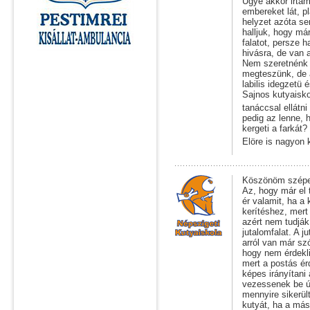
Ugye akkor irtam
embereket lát, p
helyzet azóta se
halljuk, hogy már
falatot, persze 
hivásra, de van a
Nem szeretnénk 
megteszünk, de a
labilis idegzetü 
Sajnos kutyaisko
tanáccsal ellát
pedig az lenne, 
kergeti a farkát
Elöre is nagyon 
Köszönöm szépen
Az, hogy már el t
ér valamit, ha a
kerítéshez, mert
azért nem tudják
jutalomfalat. A j
arról van már szó
hogy nem érdekli
mert a postás ér
képes irányítani 
vezessenek be ú
mennyire sikerül
kutyát, ha a más