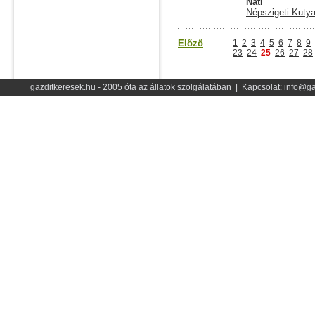
Nati
Népszigeti Kutya
Előző
1
2
3
4
5
6
7
8
9
23
24
25
26
27
28
gazditkeresek.hu - 2005 óta az állatok szolgálatában | Kapcsolat: info@ga