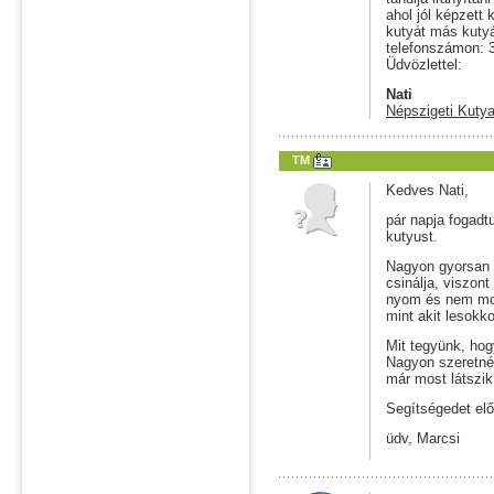
ahol jól képzett
kutyát más kuty
telefonszámon: 
Üdvözlettel:
Nati
Népszigeti Kutya
TM
Kedves Nati,
pár napja fogadt
kutyust.
Nagyon gyorsan t
csinálja, viszont
nyom és nem moz
mint akit lesokko
Mit tegyünk, hogy
Nagyon szeretném
már most látszi
Segítségedet el
üdv, Marcsi