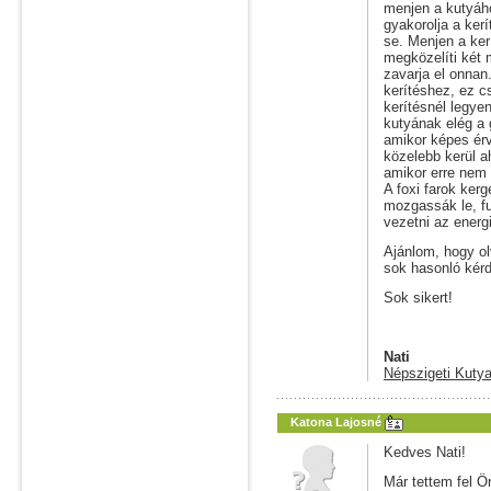
menjen a kutyáho
gyakorolja a ker
se. Menjen a ker
megközelíti két m
zavarja el onnan
kerítéshez, ez c
kerítésnél legye
kutyának elég a 
amikor képes érv
közelebb kerül a
amikor erre nem 
A foxi farok kerg
mozgassák le, fu
vezetni az energi
Ajánlom, hogy o
sok hasonló kérd
Sok sikert!
Nati
Népszigeti Kutya
Katona Lajosné
Kedves Nati!
Már tettem fel Ö