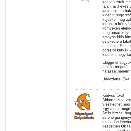
közben értek me
talán,ha 3 éves
lánypulim se fia
kiderült,hogy sz
kajcsitól,még azt
lettünk a környé
környéken elenge
megtámad kölyök 
aranyos idős lán
csipkedte a lábát
mindenkit.Szint
pórázról kutyák
kisérelni,hogy k
Eléggé el vagyok
örökös rángatás
hatással,hanem f
Üdvözlettel:Éva
Kedves Éva!
Abban biztos vag
viselkedhet más
Egy rossz megrög
Az is biztos, ho
és energia igénye
szabadon lehetn
kezdetben Ők ta
tanulja irányítan