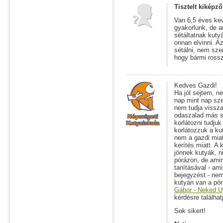
Tisztelt kiképző
Van 6,5 éves ke
gyakorlunk, de 
sétáltatnak kutyá
onnan elvinni. A
sétálni, nem sze
hogy bármi rossz
Kedves Gazdi!
Ha jól sejtem, n
nap mint nap sze
nem tudja vissza
odaszalad más s
korlátozni tudjuk
korlátozzuk a ku
nem a gazdi miat
kerítés miatt. A
jönnek kutyák, n
pórázon, de amin
tanításával - am
bejegyzést - nem
kutyán van a pór
Gábor - Neked U
kérdésre találhat
Sok sikert!