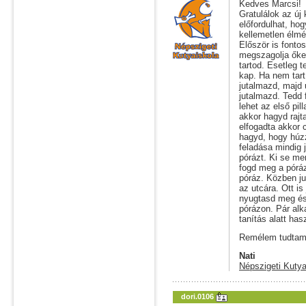
Kedves Marcsi!
Gratulálok az új
előfordulhat, ho
kellemetlen élmén
Először is fonto
megszagolja őket
tartod. Esetleg t
kap. Ha nem tart
jutalmazd, majd
jutalmazd. Tedd 
lehet az első pi
akkor hagyd raj
elfogadta akkor 
hagyd, hogy húzz
feladása mindig 
pórázt. Ki se me
fogd meg a póráz
póráz. Közben ju
az utcára. Ott is
nyugtasd meg és
pórázon. Pár alk
tanítás alatt has
Remélem tudtam 
Nati
Népszigeti Kutya
dori.0106