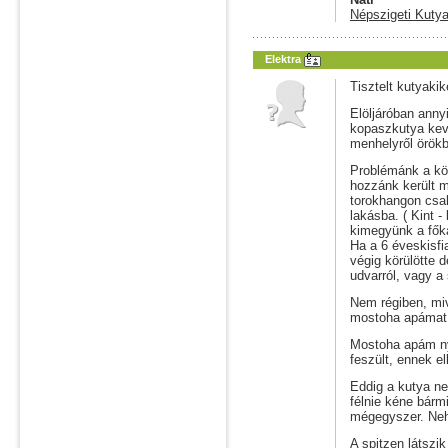
Népszigeti Kutya
Elektra
Tisztelt kutyaki
Elöljáróban anny
kopaszkutya kever
menhelyről örökb
Problémánk a kö
hozzánk került m
torokhangon csa
lakásba. ( Kint -
kimegyünk a főka
Ha a 6 éveskisfia
végig körülötte d
udvarról, vagy a 
Nem régiben, miv
mostoha apámat
Mostoha apám ny
feszült, ennek e
Eddig a kutya ne
félnie kéne bárm
mégegyszer. Neh
A spitzen látsz