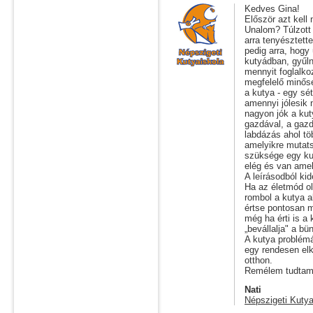
Kedves Gina!
Először azt kell 
Unalom? Túlzott 
arra tenyésztett
pedig arra, hogy
kutyádban, gyűln
mennyit foglalko
megfelelő minősé
a kutya - egy sé
amennyi jólesik n
nagyon jók a kuty
gazdával, a gazd
labdázás ahol tö
amelyikre mutats
szüksége egy ku
elég és van amel
A leírásodból ki
Ha az életmód old
rombol a kutya a
értse pontosan m
még ha érti is a
„bevállalja" a bün
A kutya problémá
egy rendesen elk
otthon.
Remélem tudtam 
Nati
Népszigeti Kutya