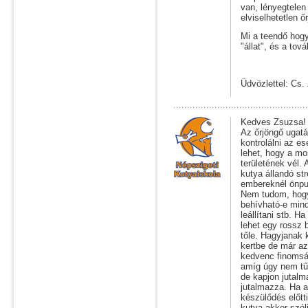
van, lényegtelen
elviselhetetlen ő
Mi a teendő hogy 
"állat", és a tov
Üdvözlettel: Cs.
Kedves Zsuzsa!
Az őrjöngő ugatá
kontrolálni az e
lehet, hogy a mos
területének vél.
kutya állandó st
embereknél önpus
Nem tudom, hogy
behívható-e min
leállítani stb. 
lehet egy rossz b
tőle. Hagyjanak 
kertbe de már az
kedvenc finomsá
amíg úgy nem tűn
de kapjon jutalm
jutalmazza. Ha a
készülődés előtti
kutya akkor szól