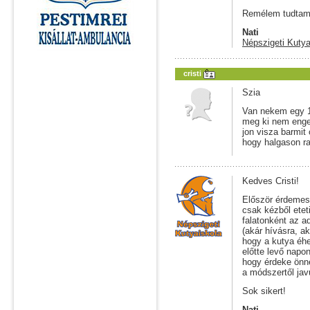
Remélem tudtam 
Nati
Népszigeti Kutya
cristi
Szia
Van nekem egy 1
meg ki nem enge
jon visza barmit
hogy halgason ra
Kedves Cristi!
Először érdemes 
csak kézből ete
falatonként az a
(akár hívásra, ak
hogy a kutya éhe
előtte levő napo
hogy érdeke önne
a módszertől javu
Sok sikert!
Nati