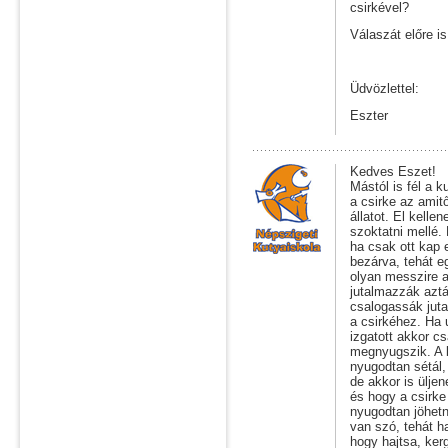
csirkével?
Válaszát előre i
Üdvözlettel:
Eszter
Kedves Eszet!
Mástól is fél a 
a csirke az amitő
állatot. El kelle
szoktatni mellé. 
ha csak ott kap e
bezárva, tehát e
olyan messzire 
jutalmazzák aztá
csalogassák juta
a csirkéhez. Ha
izgatott akkor c
megnyugszik. A b
nyugodtan sétál, 
de akkor is ülje
és hogy a csirke
nyugodtan jöhetn
van szó, tehát ha
hogy hajtsa, ker