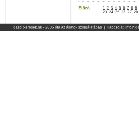
Előző
1
2
3
4
5
6
7
8
9
23
24
25
26
27
28
gazditkeresek.hu - 2005 óta az állatok szolgálatában | Kapcsolat: info@ga