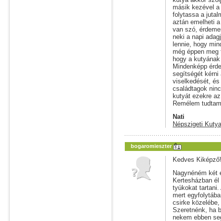
másik kezével a 
folytassa a jutal
aztán emelheti a 
van szó, érdeme
neki a napi adag
lennie, hogy mind
még éppen meg tu
hogy a kutyának 
Mindenképp érde
segítségét kérni
viselkedését, és 
családtagok ninc
kutyát ezekre az
Remélem tudtam 
Nati
Népszigeti Kutya
bogaromieszter
Kedves Kiképző
Nagynéném két év
Kertesházban él 
tyúkokat tartani.
mert egyfolytába
csirke közelébe,
Szeretnénk, ha 
nekem ebben segí