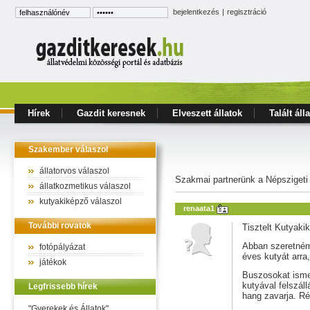
bejelentkezés
|
regisztráció
Hírek
Gazdit keresnek
Elveszett állatok
Talált áll
Szakember válaszol
állatorvos válaszol
Szakmai partnerünk a Népszigeti
állatkozmetikus válaszol
kutyakiképző válaszol
renaata1
További rovatok
Tisztelt Kutyaki
Abban szeretném 
fotópályázat
éves kutyát arra,
játékok
Buszosokat isme
kutyával felszáll
Legfrissebb hírek
hang zavarja. Ré
"Gyerekek és Állatok"