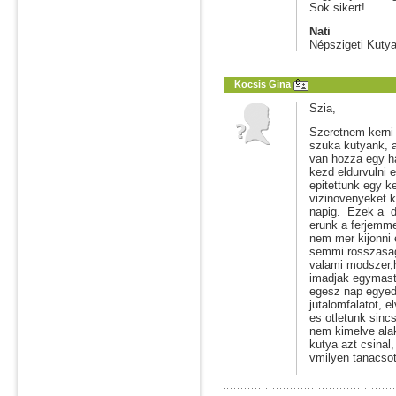
Sok sikert!
Nati
Népszigeti Kutya
Kocsis Gina
Szia,
Szeretnem kerni
szuka kutyank, 
van hozza egy ha
kezd eldurvulni 
epitettunk egy ke
vizinovenyeket k
napig. Ezek a d
erunk a ferjemme
nem mer kijonni 
semmi rosszasago
valami modszer,h
imadjak egymast
egesz nap egyedu
jutalomfalatot, e
es otletunk sinc
nem kimelve alak
kutya azt csinal
vmilyen tanacso