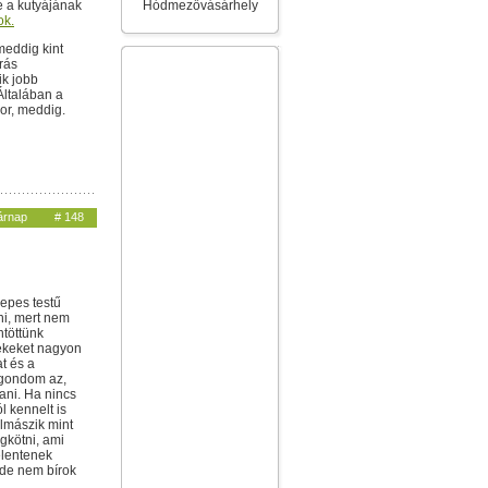
e a kutyájának
Hódmezővásárhely
ok.
meddig kint
rás
ik jobb
Általában a
kor, meddig.
sárnap
# 148
zepes testű
ni, mert nem
ntöttünk
rekeket nagyon
at és a
 gondom az,
ani. Ha nincs
l kennelt is
Felmászik mint
egkötni, ami
elentenek
 de nem bírok