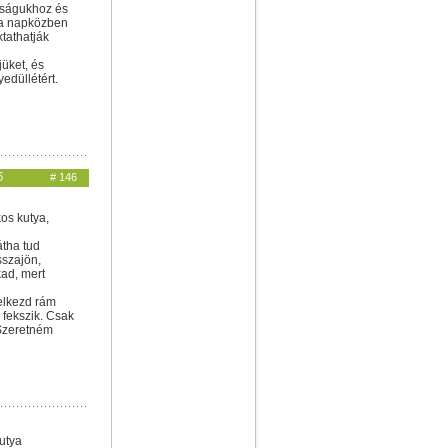
dságukhoz és
na napközben
ktathatják
jüket, és
edüllétért.
ő
# 146
os kutya,
átha tud
sszajön,
ad, mert
 elkezd rám
 fekszik. Csak
 Szeretném
kutya