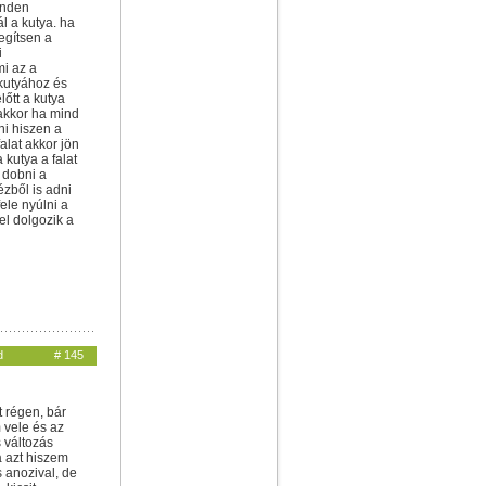
inden
ál a kutya. ha
egítsen a
i
i az a
 kutyához és
őtt a kutya
 akkor ha mind
ni hiszen a
alat akkor jön
 kutya a falat
 dobni a
ézből is adni
fele nyúlni a
rel dolgozik a
d
# 145
 régen, bár
 vele és az
 változás
 azt hiszem
 anozival, de