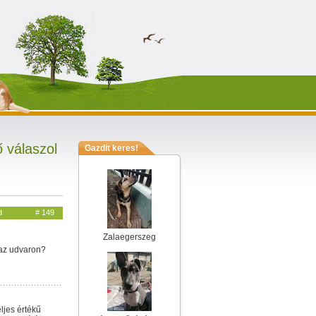
 válaszol
Gazdit keres!
d
# 149
Zalaegerszeg
 az udvaron?
ljes értékű