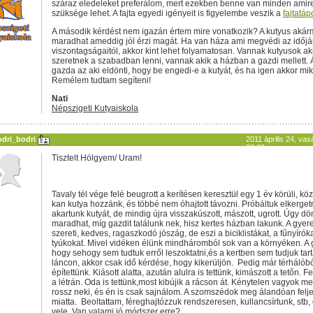
száraz eledeleket preferálom, mert ezekben benne van minden amir
szüksége lehet. A fajta egyedi igényeit is figyelembe veszik a
fajtatáp
A második kérdést nem igazán értem mire vonatkozik? A kutyus akár
maradhat ameddig jól érzi magát. Ha van háza ami megvédi az időjá
viszontagságaitól, akkor kint lehet folyamatosan. Vannak kutyusok ak
szeretnek a szabadban lenni, vannak akik a házban a gazdi mellett. 
gazda az aki eldönti, hogy be engedi-e a kutyát, és ha igen akkor mi
Remélem tudtam segíteni!
Nati
Népszigeti Kutyaiskola
odri_bodri
2011 április 24, va
20:32
Tisztelt Hölgyem/ Uram!
Tavaly tél vége felé beugrott a kerítésen keresztül egy 1 év körüli, kö
kan kutya hozzánk, és többé nem óhajtott távozni. Próbáltuk elkerget
akartunk kutyát, de mindig újra visszakúszott, mászott, ugrott. Úgy dö
maradhat, míg gazdit találunk nek, hisz kertes házban lakunk. A gye
szereti, kedves, ragaszkodó jószág, de eszi a biciklistákat, a fűnyírók
tyúkokat. Mivel vidéken élünk mindháromból sok van a környéken. A
hogy sehogy sem tudtuk erről leszoktatni,és a kertben sem tudjuk tart
láncon, akkor csak idő kérdése, hogy kikerüljön. Pedig már térhálóbó
építettünk. Kiásott alatta, azután alulra is tettünk, kimászott a tetőn. 
a létrán. Oda is tettünk,most kibújik a rácson át. Kénytelen vagyok m
rossz neki, és én is csak sajnálom. A szomszédok meg álandóan felj
miatta. Beoltattam, féreghajtózzuk rendszeresen, kullancsírtunk, stb,
vele. Van valami jó módszer erre?