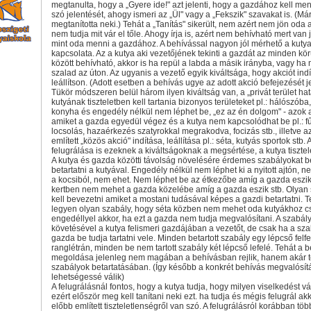
megtanulta, hogy a „Gyere ide!" azt jelenti, hogy a gazdához kell men
szó jelentését, ahogy ismeri az „Ül" vagy a „Fekszik" szavakat is. (Má
megtanította neki.) Tehát a „Tanítás" sikerült, nem azért nem jön oda 
nem tudja mit vár el tőle. Ahogy írja is, azért nem behívható mert van
mint oda menni a gazdához. A behívással nagyon jól mérhető a kuty
kapcsolata. Az a kutya aki vezetőjének tekinti a gazdát az minden k
között behívható, akkor is ha repül a labda a másik irányba, vagy ha
szalad az úton. Az ugyanis a vezető egyik kiváltsága, hogy akciót ind
leállítson. (Adott esetben a behívás ugye az adott akció befejezését je
Tükör módszeren belül három ilyen kiváltság van, a „privát terület hat
kutyának tiszteletben kell tartania bizonyos területeket pl.: hálószóba
konyha és engedély nélkül nem léphet be, „ez az én dolgom" - azok 
amiket a gazda egyedül végez és a kutya nem kapcsolódhat be pl.: fű
locsolás, hazaérkezés szatyrokkal megrakodva, focizás stb., illetve 
említett „közös akció" indítása, leállítása pl.: séta, kutyás sportok stb. 
felugrálása is ezeknek a kiváltságoknak a megsértése, a kutya tiszte
A kutya és gazda közötti távolság növelésére érdemes szabályokat b
betartatni a kutyával. Engedély nélkül nem léphet ki a nyitott ajtón, n
a kocsiból, nem ehet. Nem léphet be az étkezőbe amíg a gazda eszik
kertben nem mehet a gazda közelébe amíg a gazda eszik stb. Olyan
kell bevezetni amiket a mostani tudásával képes a gazdi betartatni. 
legyen olyan szabály, hogy séta közben nem mehet oda kutyákhoz c
engedéllyel akkor, ha ezt a gazda nem tudja megvalósítani. A szabál
követésével a kutya felismeri gazdájában a vezetőt, de csak ha a sza
gazda be tudja tartatni vele. Minden betartott szabály egy lépcső felfe
ranglétrán, minden be nem tartott szabály két lépcső lefelé. Tehát a 
megoldása jelenleg nem magában a behívásban rejlik, hanem akár 
szabályok betartatásában. (Így később a konkrét behívás megvalósít
lehetségessé válik)
A felugrálásnál fontos, hogy a kutya tudja, hogy milyen viselkedést vár
ezért először meg kell tanítani neki ezt. ha tudja és mégis felugrál ak
előbb említett tiszteletlenségről van szó. A felugrálásról korábban több