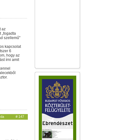
t az
t „fogadta
ad szellemű"
os kapcsolat
étszer 6
lom, hogy az
st írni amit
kennel
falecekből
ztor.
rda
# 147