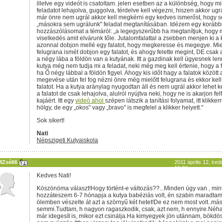
illetve egy videót is csatoltam. jelen esetben az a különbség, hogy m
feladatot lehajolva, guggolva, térdelve kell végezni, hiszen akkor ugr
már önre nem ugrál akkor kell megkérni egy kedves ismerőst, hogy s
„másokra sem ugrálunk" feladat megtanításában. Idézem egy korább
hozzászólásomat a témáról: „a legegyszerűbb ha megtanítjuk, hogy m
viselkedés amit elvárunk tőle. Jutalomfalattal a zsebben menjen ki a
azonnal dobjon mellé egy falatot, hogy megkeresse és megegye. Miel
felugrana ismét dobjon egy falatot, és ahogy felette megint, DE csak
a négy lába a földön van a kutyának. Itt a gazdinak kell ügyesnek len
kutya még nem tudja mi a feladat, neki még meg kell értenie, hogy a f
ha Ő négy lábbal a földön figyel. Ahogy kis időt hagy a falatok között a
megevése után fel fog nézni önre még mielőtt felugrana és ekkor kell
falatot. Ha a kutya aránylag nyugodtan áll és nem ugrál akkor lehet k
a falatot de csak lehajolva, alulról nyújtva neki, hogy ne is akarjon fel
kajáért. Itt egy
videó ahol
szépen látszik a tanítási folyamat, itt klikker
hölgy, de egy „okos" vagy „bravo" is megfelel a klikker helyett."
Sok sikert!
Nati
Népszigeti Kutyaiskola
MZsé66
2011 április 12, ked
15:20
Kedves Nati!
Köszönöma választ!Hogy történt-e változás??...Minden úgy van , mint
hozzáteszem 6-7 hónapja a kutya babéziás volt, én szabin maradtam
ölemben vészelte át azt a szörnyű két hetet!De ez nem most volt..más
semmi.Tudtam, h nagyon ragaszkodik, csak, azt nem, h ennyire.Néha
már idegesít is, mikor ezt csinálja.Ha kimyegyek jön utánnam, bökdös