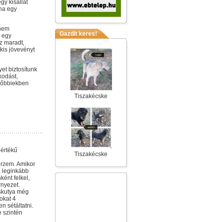
gy kisállat
na egy
 nem
Gazdit keres!
y egy
z maradt,
kis jövevényt
et biztosítunk
kodást,
későbbiekben
Tiszakécske
 értékű
Tiszakécske
érzem. Amikor
, leginkább
ént felkel,
rnyezet.
iskutya még
okat 4
n sétáltatni.
e szintén