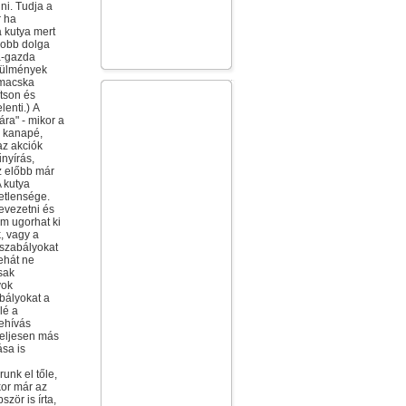
ni. Tudja a
r ha
a kutya mert
 jobb dolga
a-gazda
örülmények
 macska
ítson és
lenti.) A
ára" - mikor a
, kanapé,
az akciók
nyírás,
az előbb már
A kutya
letlensége.
evezetni és
em ugorhat ki
, vagy a
 szabályokat
Tehát ne
sak
yok
bályokat a
lé a
behívás
teljesen más
ása is
unk el tőle,
kor már az
ször is írta,