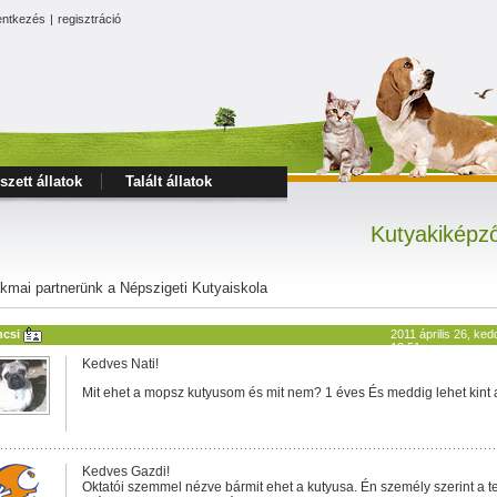
entkezés
|
regisztráció
szett állatok
Talált állatok
Kutyakiképző
kmai partnerünk a Népszigeti Kutyaiskola
ncsi
2011 április 26, ked
12:51
Kedves Nati!
Mit ehet a mopsz kutyusom és mit nem? 1 éves És meddig lehet kint
Kedves Gazdi!
Oktatói szemmel nézve bármit ehet a kutyusa. Én személy szerint a te