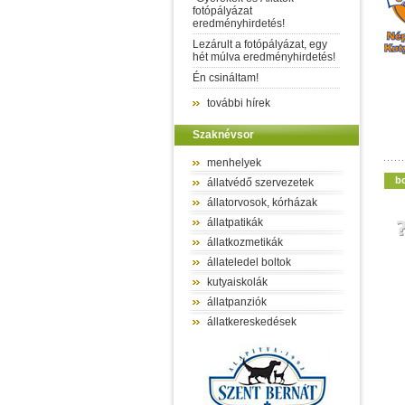
fotópályázat
eredményhirdetés!
Lezárult a fotópályázat, egy
hét múlva eredményhirdetés!
Én csináltam!
további hírek
Szaknévsor
menhelyek
b
állatvédő szervezetek
állatorvosok, kórházak
állatpatikák
állatkozmetikák
állateledel boltok
kutyaiskolák
állatpanziók
állatkereskedések