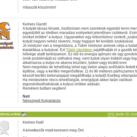
Válaszát köszönöm!
Kedves Gazdi!
A kutyák társas lények, ösztönösen nem szeretnek egyedül lenni mer
egyedüllét az életben maradási esélyeiket jelentősen csökkenti. Ezér
önöket örökbe" a kutyus. Ugyanakkor egy kóborláshoz szokott „szab
kutyát nagyon nehéz rávenni, hogy hagyjon fel korábbi szokásával.
Jó módszer van a megoldásra, a Tükör módszer aminek célja a tudat
kialakítása a kutyával. Ezt
Tükör iskolákon
sajátíthatják el a gazdik k
hétvége alatti tanfolyamon. Ez idő és energia igényes de úgy gondo
önök problémáját ez oldhatná meg. nem tudok olyan trükköt vagy fogá
alkalmazva a kutya ne akarna kiszökni, tyúkot vagy biciklit enni.
Nem megoldás de lehetőség lehet egy beton alapú acélhálós fedett 
építése, vagy a kerítés megerősítése. (2 és fél méteres párhuzamos 
készült kerítés betonalappal megállíthatja a kutyát) Esetleg villanypás
Ha mindezekre nincs lehetőségük, energiájuk akkor talán valóban
elgondolkodhatnának a kutyus örökbe adásán.
Remélem tudtam segíteni!
Nati
Népszigeti Kutyaiskola
linda.sziklai
2011 április 20, sze
22:29
Kedves Nati!
A következők miatt keresem meg Önt.