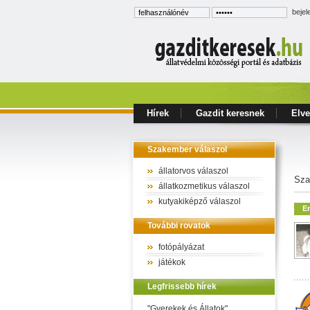
bejel
Hírek
Gazdit keresnek
Elve
Szakember válaszol
állatorvos válaszol
Sza
állatkozmetikus válaszol
kutyakiképző válaszol
E
További rovatok
fotópályázat
játékok
Legfrissebb hírek
"Gyerekek és Állatok"