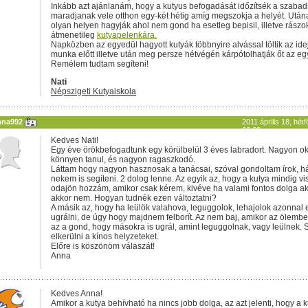
Inkább azt ajánlanám, hogy a kutyus befogadását időzítsék a szaba
maradjanak vele otthon egy-két hétig amíg megszokja a helyét. Utá
olyan helyen hagyják ahol nem gond ha esetleg bepisil, illetve rászo
átmenetileg
kutyapelenkára.
Napközben az egyedül hagyott kutyák többnyire alvással töltik az ide
munka előtt illetve után meg persze hétvégén kárpótolhatják őt az egy
Remélem tudtam segíteni!
Nati
Népszigeti Kutyaiskola
nna992
2011 április 18, hétf
00:03
Kedves Nati!
Egy éve örökbefogadtunk egy körülbelül 3 éves labradort. Nagyon ok
könnyen tanul, és nagyon ragaszkodó.
Láttam hogy nagyon hasznosak a tanácsai, szóval gondoltam írok, h
nekem is segíteni. 2 dolog lenne. Az egyik az, hogy a kutya mindig vi
odajön hozzám, amikor csak kérem, kivéve ha valami fontos dolga ak
akkor nem. Hogyan tudnék ezen változtatni?
A másik az, hogy ha leülök valahova, leguggolok, lehajolok azonnal
ugrálni, de úgy hogy majdnem felborít. Az nem baj, amikor az ölembe
az a gond, hogy másokra is ugrál, amint leguggolnak, vagy leülnek.
elkerülni a kínos helyzeteket.
Előre is köszönöm válaszát!
Anna
Kedves Anna!
Amikor a kutya behívható ha nincs jobb dolga, az azt jelenti, hogy a 