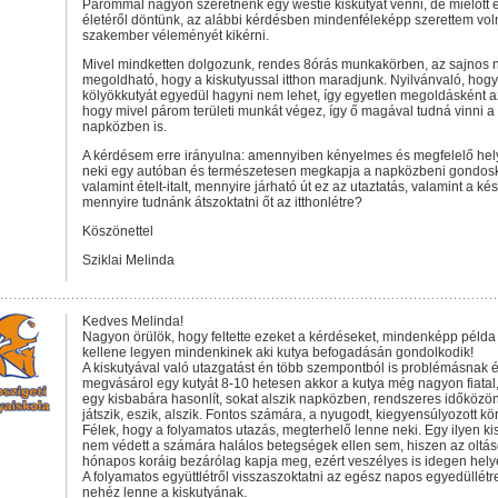
Párommal nagyon szeretnénk egy westie kiskutyát venni, de mielőtt e
életéről döntünk, az alábbi kérdésben mindenféleképp szerettem vol
szakember véleményét kikérni.
Mivel mindketten dolgozunk, rendes 8órás munkakörben, az sajnos
megoldható, hogy a kiskutyussal itthon maradjunk. Nyilvánvaló, hog
kölyökkutyát egyedül hagyni nem lehet, így egyetlen megoldásként a
hogy mivel párom területi munkát végez, így ő magával tudná vinni a 
napközben is.
A kérdésem erre irányulna: amennyiben kényelmes és megfelelő hely
neki egy autóban és természetesen megkapja a napközbeni gondos
valamint ételt-italt, mennyire járható út ez az utaztatás, valamint a 
mennyire tudnánk átszoktatni őt az itthonlétre?
Köszönettel
Sziklai Melinda
Kedves Melinda!
Nagyon örülök, hogy feltette ezeket a kérdéseket, mindenképp példa
kellene legyen mindenkinek aki kutya befogadásán gondolkodik!
A kiskutyával való utazgatást én több szempontból is problémásnak 
megvásárol egy kutyát 8-10 hetesen akkor a kutya még nagyon fiatal
egy kisbabára hasonlít, sokat alszik napközben, rendszeres időközönk
játszik, eszik, alszik. Fontos számára, a nyugodt, kiegyensúlyozott kö
Félek, hogy a folyamatos utazás, megterhelő lenne neki. Egy ilyen k
nem védett a számára halálos betegségek ellen sem, hiszen az oltás
hónapos koráig bezárólag kapja meg, ezért veszélyes is idegen helye
A folyamatos együttlétről visszaszoktatni az egész napos egyedüllétr
nehéz lenne a kiskutyának.