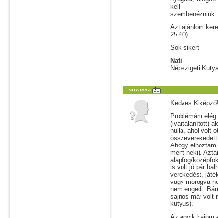
kell
szembenézniük.
Azt ajánlom kere
25-60)
Sok sikert!
Nati
Népszigeti Kutya
suzanna
Kedves Kiképző
Problémám elég 
(ivartalanított) 
nulla, ahol volt 
összeverekedett,
Ahogy elhoztam el
ment neki). Aztán
alapfog/középfo
is volt jó pár 
verekedést, játé
vagy morogva nem
nem engedi. Bárm
sajnos már volt
kutyus).
Az egyik bajom 