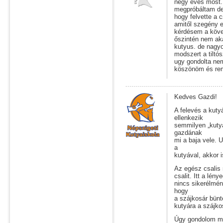
négy éves most. 
megpróbáltam de
hogy felvette a c
amitől szegény e
kérdésem a köve
őszintén nem ak
kutyus. de nagyo
modszert a tiltó
ugy gondolta nem 
köszönöm és rem
Kedves Gazdi!
A felevés a kuty
ellenkezik
semmilyen „kutya
gazdának
mi a baja vele. 
a
kutyával, akkor 
Az egész csalis 
csalit. Itt a lén
nincs sikerélmén
hogy
a szájkosár bünte
kutyára a szájko
Úgy gondolom mag