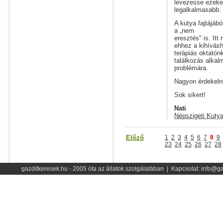
levezesse ezeket
legalkalmasabb.
A kutya fajtájáb
a „nem
eresztés" is. It
ehhez a kihívásh
terápiás oktatón
találkozás alkal
problémára.
Nagyon érdekelne
Sok sikert!
Nati
Népszigeti Kutya
Előző
1
2
3
4
5
6
7
8
9
23
24
25
26
27
28
gazditkeresek.hu - 2005 óta az állatok szolgálatában | Kapcsolat: info@ga