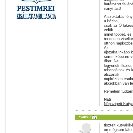
határozott fellé
irányítást!
A szoktatás lény
a házba,
csak az Ő lakré
velük
minél többet, és
rendesen viselke
otthon napközbe
Az
éjszaka inkább k
semmiképp ne vi
őket. Ne
legyenek illúziói
rohangálnak és l
alszanak
napközben csakúg
akciókban van le
Remélem tudtam 
Nati
Népszigeti Kutya
eva0802
tisztelt kutyaki
én mégsem látom 