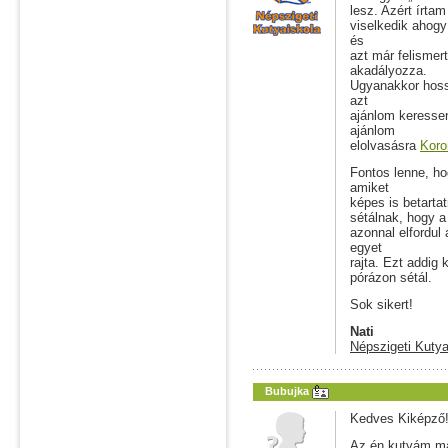
lesz. Azért írta
viselkedik ahogy
és
azt már felismer
akadályozza.
Ugyanakkor hoss
azt
ajánlom keressen
ajánlom
elolvasásra
Koro
Fontos lenne, ho
amiket
képes is betarta
sétálnak, hogy a
azonnal elfordul
egyet
rajta. Ezt addig 
pórázon sétál.
Sok sikert!
Nati
Népszigeti Kutya
Bubujka
Kedves Kiképző
Az én kutyám más