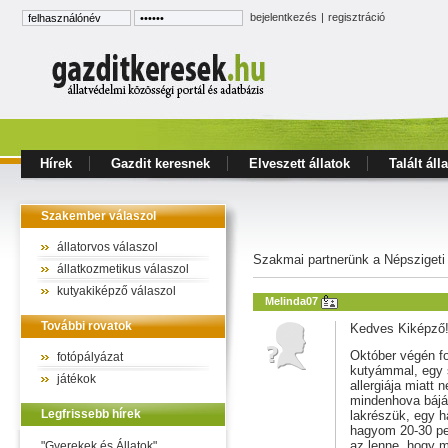
bejelentkezés
|
regisztráció
Hírek
Gazdit keresnek
Elveszett állatok
Talált áll
Szakember válaszol
állatorvos válaszol
Szakmai partnerünk a Népszigeti
állatkozmetikus válaszol
kutyakiképző válaszol
Melinda07
További rovatok
Kedves Kiképző
Október végén fo
fotópályázat
kutyámmal, egy 
játékok
allergiája miatt
mindenhova bájár
Legfrissebb hírek
lakrészük, egy h
hagyom 20-30 per
az lenne, hogy m
"Gyerekek és Állatok"