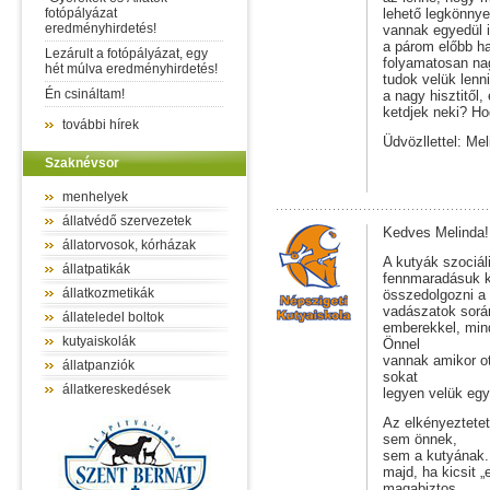
fotópályázat
lehető legkönny
eredményhirdetés!
vannak egyedül it
a párom előbb ha
Lezárult a fotópályázat, egy
folyamatosan na
hét múlva eredményhirdetés!
tudok velük lenni
Én csináltam!
a nagy hisztitől
ketdjek neki? Ho
további hírek
Üdvözllettel: Mel
Szaknévsor
menhelyek
állatvédő szervezetek
Kedves Melinda!
állatorvosok, kórházak
A kutyák szociál
állatpatikák
fennmaradásuk ku
állatkozmetikák
összedolgozni a
vadászatok során
állateledel boltok
emberekkel, min
kutyaiskolák
Önnel
vannak amikor ot
állatpanziók
sokat
állatkereskedések
legyen velük egy
Az elkényeztete
sem önnek,
sem a kutyának. A
majd, ha kicsit 
magabiztos