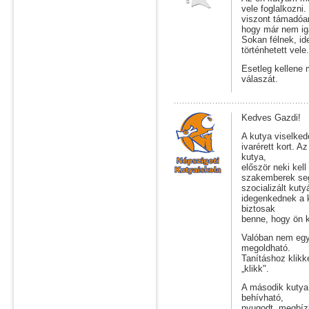
vele foglalkozni
viszont támadóan
hogy már nem iga
Sokan félnek, i
történhetett vele
Esetleg kellene 
válaszát.
Kedves Gazdi!
A kutya viselkedé
ivarérett kort. 
kutya,
először neki kel
szakemberek segí
szocializált kut
idegenkednek a 
biztosak
benne, hogy ön ké
Valóban nem egys
megoldható.
Tanításhoz klikk
„klikk".
A második kutya 
behívható,
nyugodt, megbíz