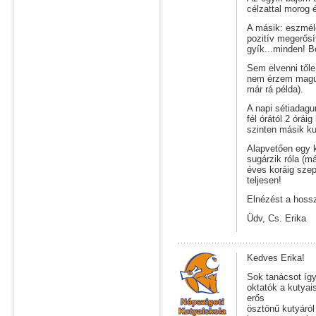
célzattal morog 
A másik: eszmél
pozitív megerősí
gyík...minden! 
Sem elvenni től
nem érzem magun
már rá példa).
A napi sétiadagu
fél órától 2 órái
szinten másik ku
Alapvetően egy 
sugárzik róla (m
éves koráig szep
teljesen!
Elnézést a hossz
Üdv, Cs. Erika
Kedves Erika!
Sok tanácsot így
oktatók a kutyai
erős
ösztönű kutyáról