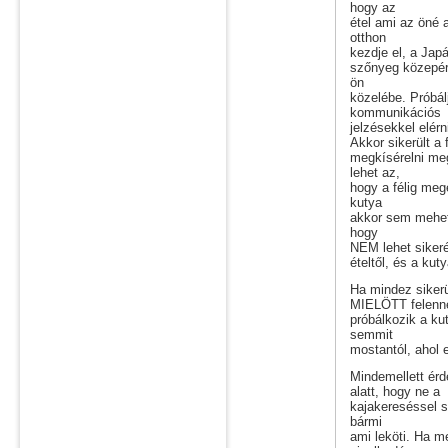
hogy az
étel ami az öné 
otthon
kezdje el, a Japá
szőnyeg közepér
ön
közelébe. Próbálj
kommunikációs
jelzésekkel elér
Akkor sikerült a
megkísérelni me
lehet az,
hogy a félig meg
kutya
akkor sem mehet 
hogy
NEM lehet siker
ételtől, és a kut
Ha mindez sikerül
MIELÖTT felenné,
próbálkozik a ku
semmit
mostantól, ahol e
Mindemellett érd
alatt, hogy ne a
kajakereséssel s
bármi
ami leköti. Ha m