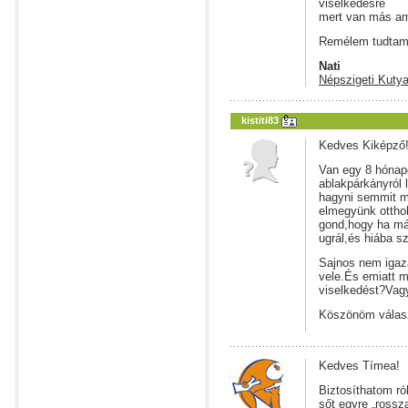
viselkedésre
mert van más ami
Remélem tudtam 
Nati
Népszigeti Kutya
kistiti83
Kedves Kiképző
Van egy 8 hónap
ablakpárkányról 
hagyni semmit me
elmegyünk otthol
gond,hogy ha már
ugrál,és hiába sz
Sajnos nem igaz
vele.És emiatt m
viselkedést?Vag
Köszönöm válas
Kedves Tímea!
Biztosíthatom ró
sőt egyre „rossz