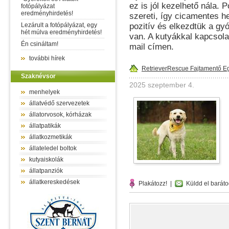
ez is jól kezelhető nála.
fotópályázat
eredményhirdetés!
szereti, így cicamentes h
Lezárult a fotópályázat, egy
pozitív és elkezdtük a gy
hét múlva eredményhirdetés!
van. A kutyákkal kapcsola
Én csináltam!
mail címen.
további hírek
RetrieverRescue Fajtamentő E
Szaknévsor
2025 szeptember 4.
menhelyek
állatvédő szervezetek
állatorvosok, kórházak
állatpatikák
állatkozmetikák
állateledel boltok
kutyaiskolák
állatpanziók
állatkereskedések
Plakátozz!
|
Küldd el baráto