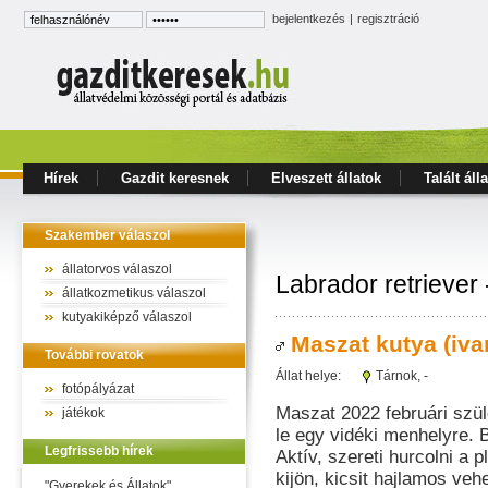
bejelentkezés
|
regisztráció
Hírek
Gazdit keresnek
Elveszett állatok
Talált áll
Szakember válaszol
állatorvos válaszol
Labrador retriever
állatkozmetikus válaszol
kutyakiképző válaszol
Maszat kutya (ivar
További rovatok
Állat helye:
Tárnok
, -
fotópályázat
Maszat 2022 februári szüle
játékok
le egy vidéki menhelyre. 
Legfrissebb hírek
Aktív, szereti hurcolni a p
kijön, kicsit hajlamos ve
"Gyerekek és Állatok"