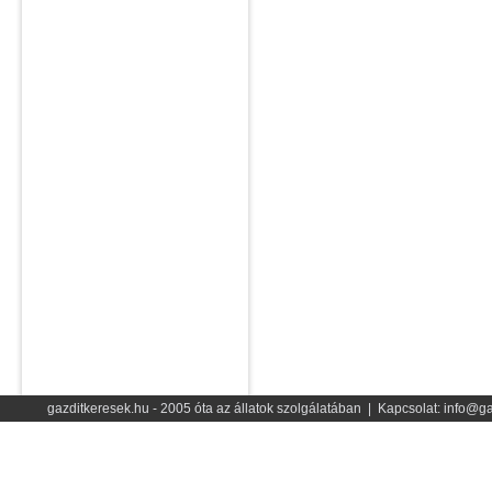
gazditkeresek.hu - 2005 óta az állatok szolgálatában | Kapcsolat: info@ga