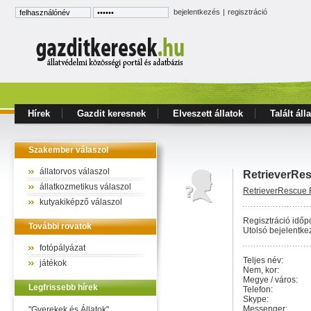
bejelentkezés
|
regisztráció
Hírek
Gazdit keresnek
Elveszett állatok
Talált áll
Szakember válaszol
állatorvos válaszol
RetrieverRe
állatkozmetikus válaszol
RetrieverRescue 
kutyakiképző válaszol
Regisztráció időpo
További rovatok
Utolsó bejelentke
fotópályázat
Teljes név:
játékok
Nem, kor:
Megye / város:
Legfrissebb hírek
Telefon:
Skype:
Messenger:
"Gyerekek és Állatok"