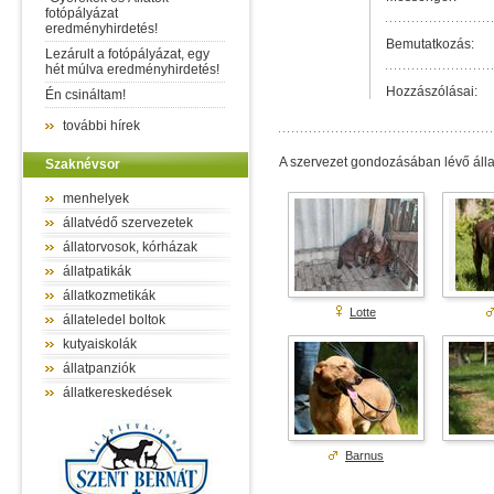
fotópályázat
eredményhirdetés!
Bemutatkozás:
Lezárult a fotópályázat, egy
hét múlva eredményhirdetés!
Hozzászólásai:
Én csináltam!
további hírek
A szervezet gondozásában lévő álla
Szaknévsor
menhelyek
állatvédő szervezetek
állatorvosok, kórházak
állatpatikák
állatkozmetikák
Lotte
állateledel boltok
kutyaiskolák
állatpanziók
állatkereskedések
Barnus