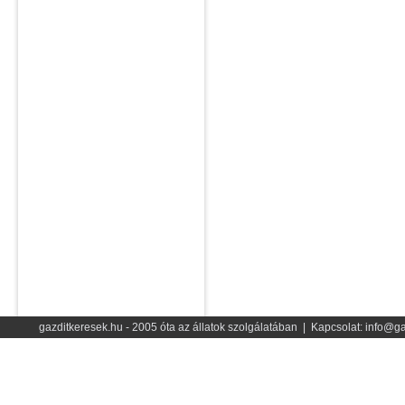
gazditkeresek.hu - 2005 óta az állatok szolgálatában | Kapcsolat: info@ga