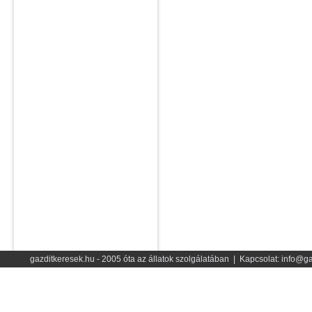
gazditkeresek.hu - 2005 óta az állatok szolgálatában | Kapcsolat: info@ga