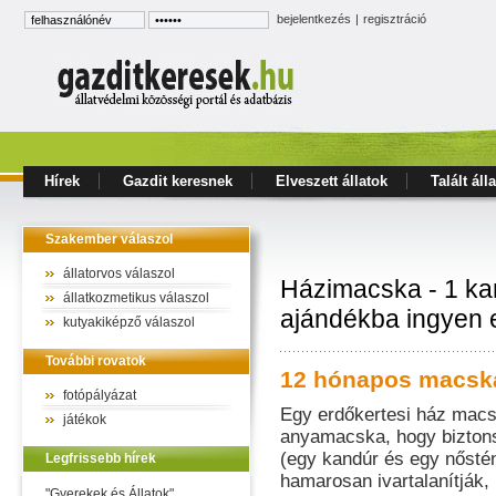
bejelentkezés
|
regisztráció
Hírek
Gazdit keresnek
Elveszett állatok
Talált áll
Szakember válaszol
állatorvos válaszol
Házimacska - 1 kan
állatkozmetikus válaszol
ajándékba ingyen e
kutyakiképző válaszol
További rovatok
12 hónapos macsk
fotópályázat
Egy erdőkertesi ház macsk
játékok
anyamacska, hogy biztons
(egy kandúr és egy nőstén
Legfrissebb hírek
hamarosan ivartalanítják,
"Gyerekek és Állatok"