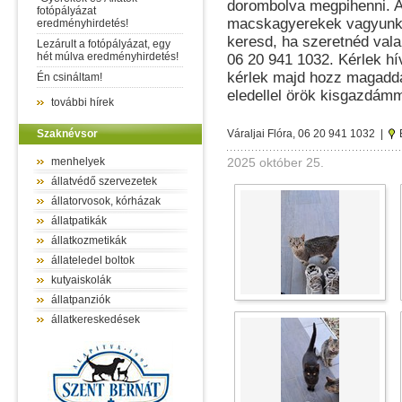
dorombolva megpihenni. A
fotópályázat
macskagyerekek vagyunk. 
eredményhirdetés!
keresd, ha szeretnéd vala
Lezárult a fotópályázat, egy
hét múlva eredményhirdetés!
06 20 941 1032. Kérlek hív
kérlek majd hozz magadda
Én csináltam!
eledellel örök kisgazdámm
további hírek
Szaknévsor
Váraljai Flóra, 06 20 941 1032 |
menhelyek
2025 október 25.
állatvédő szervezetek
állatorvosok, kórházak
állatpatikák
állatkozmetikák
állateledel boltok
kutyaiskolák
állatpanziók
állatkereskedések