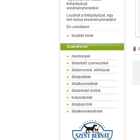
fotópályázat
eredményhirdetés!
Lezárult a fotópályázat, egy
hét múlva eredményhirdetés!
Én csináltam!
további hírek
Szaknévsor
P
menhelyek
állatvédő szervezetek
állatorvosok, kórházak
állatpatikák
állatkozmetikák
állateledel boltok
kutyaiskolák
állatpanziók
állatkereskedések