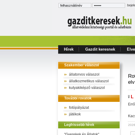
bejel
Hírek
Gazdit keresnek
Elve
Szakember válaszol
állatorvos válaszol
Ro
állatkozmetikus válaszol
elv
kutyakiképző válaszol
L 
További rovatok
Errő
fotópályázat
játékok
Kacs
Legfrissebb hírek
2026
"Gyerekek és Állatok"