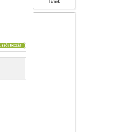
Tárnok
 szólj hozzá!