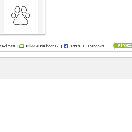
Kérdezz,
lakátozz!
|
Küldd el barátodnak!
|
Tedd fel a Facebookra!