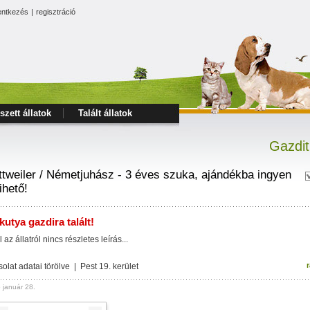
entkezés
|
regisztráció
szett állatok
Talált állatok
Gazdit
ttweiler / Németjuhász - 3 éves szuka, ajándékba ingyen
ihető!
kutya gazdira talált!
l az állatról nincs részletes leírás...
olat adatai törölve | Pest 19. kerület
 január 28.