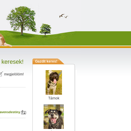
 keresek!
Gazdit keres!
megjelölöm!
Tárnok
ravensdestiny