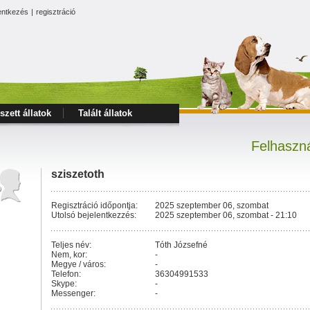
entkezés
|
regisztráció
szett állatok
Talált állatok
Felhaszná
sziszetoth
Regisztráció időpontja:
2025 szeptember 06, szombat
Utolsó bejelentkezzés:
2025 szeptember 06, szombat - 21:10
Teljes név:
Tóth Józsefné
Nem, kor:
-
Megye / város:
-
Telefon:
36304991533
Skype:
-
Messenger:
-