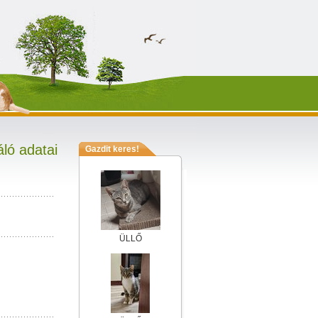
ló adatai
Gazdit keres!
ÜLLŐ