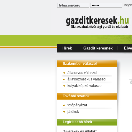
bejel
Hírek
Gazdit keresnek
Elve
Szakember válaszol
állatorvos válaszol
állatkozmetikus válaszol
kutyakiképző válaszol
További rovatok
fotópályázat
játékok
Legfrissebb hírek
"Gyerekek és Állatok"