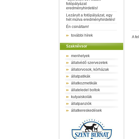
fotópályázat
eredményhirdetés!
Lezárult a fotópályázat, egy
hét múlva eredményhirdetés!
Én csináltam!
további hírek
A fe
Szaknévsor
menhelyek
állatvédő szervezetek
állatorvosok, kórházak
állatpatikák
állatkozmetikák
állateledel boltok
kutyaiskolák
állatpanziók
állatkereskedések