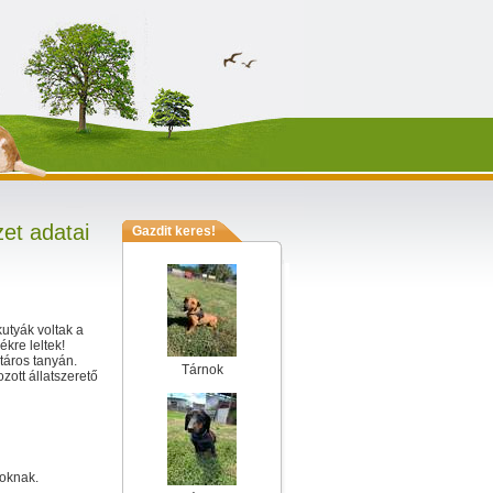
et adatai
Gazdit keres!
utyák voltak a
ékre leltek!
táros tanyán.
Tárnok
ott állatszerető
toknak.