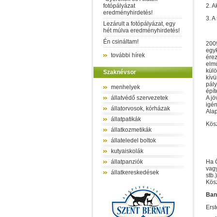
fotópályázat
2. A
eredményhirdetés!
3. A
Lezárult a fotópályázat, egy
hét múlva eredményhirdetés!
Én csináltam!
2009
egyk
további hírek
érez
elmú
külö
Szaknévsor
kívü
pály
menhelyek
épít
állatvédő szervezetek
A jö
igén
állatorvosok, kórházak
Alap
állatpatikák
Kösz
állatkozmetikák
állateledel boltok
kutyaiskolák
állatpanziók
Ha 
vagy
állatkereskedések
stb.)
Kös
Ban
Ers