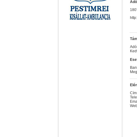
Adó
180
htt
Tám
Adó
Kedv
Eset
Ban
Megj
Elé
Cím
Tel
Ema
Web