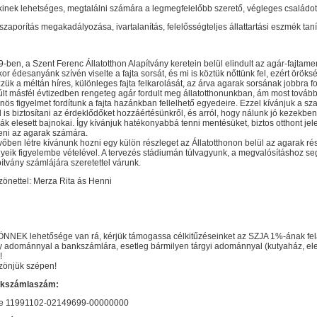
kinek lehetséges, megtalálni számára a legmegfelelőbb szerető, végleges családot
 szaporítás megakadályozása, ivartalanítás, felelősségteljes állattartási eszmék taní
-ben, a Szent Ferenc Állatotthon Alapítvány keretein belül elindult az agár-fajtame
or édesanyánk szívén viselte a fajta sorsát, és mi is köztük nőttünk fel, ezért örök
zük a méltán híres, különleges fajta felkarolását, az árva agarak sorsának jobbra fo
lt másfél évtizedben rengeteg agár fordult meg állatotthonunkban, ám most továb
nös figyelmet fordítunk a fajta hazánkban fellelhető egyedeire. Ezzel kívánjuk a s
l is biztosítani az érdeklődőket hozzáértésünkről, és arról, hogy nálunk jó kezekbe
ák elesett bajnokai. Így kívánjuk hatékonyabbá tenni mentésüket, biztos otthont jel
eni az agarak számára.
vőben létre kívánunk hozni egy külön részleget az Állatotthonon belül az agarak ré
yeik figyelembe vételével. A tervezés stádiumán túlvagyunk, a megvalósításhoz se
ítvány számlájára szeretettel várunk.
önettel: Merza Rita ás Henni
ÖNNEK lehetősége van rá, kérjük támogassa célkitűzéseinket az SZJA 1%-ának fel
 adománnyal a bankszámlára, esetleg bármilyen tárgyi adománnyal (kutyaház, ele
!
zönjük szépen!
kszámlaszám:
te 11991102-02149699-00000000