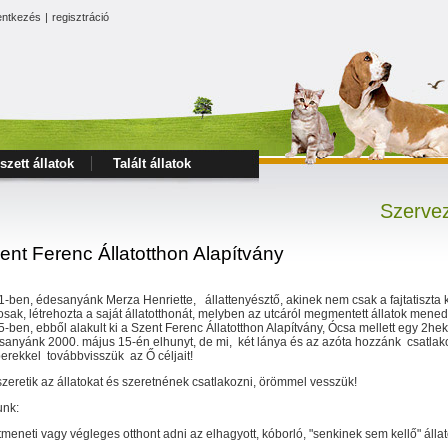
entkezés
|
regisztráció
szett állatok
Talált állatok
Szervez
ent Ferenc Állatotthon Alapítvány
-ben, édesanyánk Merza Henriette, állattenyésztő, akinek nem csak a fajtatiszta k
osak, létrehozta a saját állatotthonát, melyben az utcáról megmentett állatok mened
-ben, ebből alakult ki a Szent Ferenc Állatotthon Alapítvány, Ócsa mellett egy 2hek
anyánk 2000. május 15-én elhunyt, de mi, két lánya és az azóta hozzánk csatlakoz
rekkel továbbvisszük az Ő céljait!
zeretik az állatokat és szeretnének csatlakozni, örömmel vesszük!
unk:
tmeneti vagy végleges otthont adni az elhagyott, kóborló, "senkinek sem kellő" álla