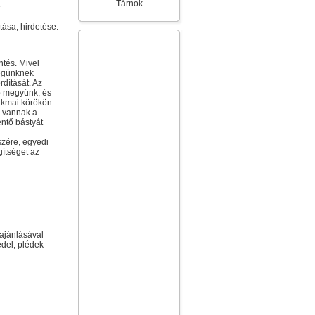
Tárnok
.
tása, hirdetése.
ntés. Mivel
ségünknek
rdítását. Az
b megyünk, és
zakmai körökön
n vannak a
entő bástyát
szére, egyedi
gítséget az
ajánlásával
del, plédek