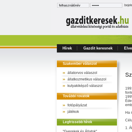
bejel
Hírek
Gazdit keresnek
Elve
Szakember válaszol
állatorvos válaszol
Sz
állatkozmetikus válaszol
kutyakiképző válaszol
1991
font
További rovatok
1995
Édes
embe
fotópályázat
játékok
Ha s
Cél
Legfrissebb hírek
1. Á
"Gyerekek és Állatok"