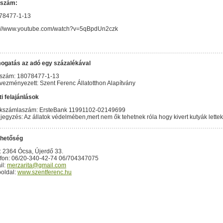
szám:
78477-1-13
p://www.youtube.com/watch?v=5qBpdUn2czk
ogatás az adó egy százalékával
szám: 18078477-1-13
ezményezett: Szent Ferenc Állatotthon Alapítvány
i felajánlások
kszámlaszám: ErsteBank 11991102-02149699
egyzés: Az állatok védelmében,mert nem ők tehetnek róla hogy kivert kutyák lettek
rhetőség
: 2364 Ócsa, Újerdő 33.
efon: 06/20-340-42-74 06/704347075
il:
merzarita@gmail.com
oldal:
www.szentferenc.hu