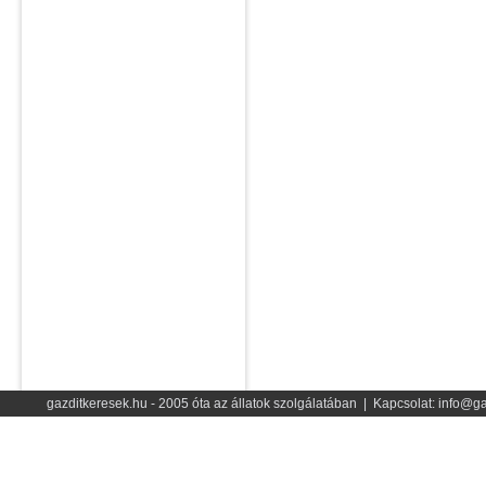
gazditkeresek.hu - 2005 óta az állatok szolgálatában | Kapcsolat: info@ga