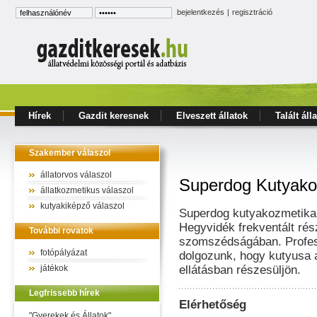
bejelentkezés
|
regisztráció
Hírek
Gazdit keresnek
Elveszett állatok
Talált áll
Szakember válaszol
állatorvos válaszol
Superdog Kutyako
állatkozmetikus válaszol
kutyakiképző válaszol
Superdog kutyakozmetikai 
Hegyvidék frekventált rés
További rovatok
szomszédságában. Profes
fotópályázat
dolgozunk, hogy kutyusa a
játékok
ellátásban részesüljön.
Legfrissebb hírek
Elérhetőség
"Gyerekek és Állatok"