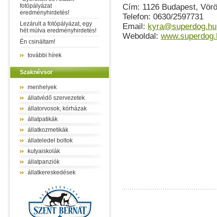
fotópályázat
Cím: 1126 Budapest, Vörö
eredményhirdetés!
Telefon: 0630/2597731
Lezárult a fotópályázat, egy
Email:
kyra@superdog.hu
hét múlva eredményhirdetés!
Weboldal:
www.superdog.
Én csináltam!
további hírek
Szaknévsor
menhelyek
állatvédő szervezetek
állatorvosok, kórházak
állatpatikák
állatkozmetikák
állateledel boltok
kutyaiskolák
állatpanziók
állatkereskedések