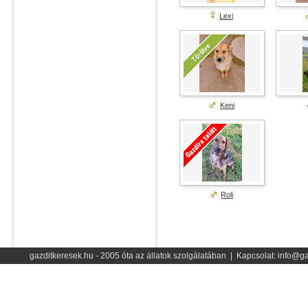
Lexi
Keni
Roli
gazditkeresek.hu - 2005 óta az állatok szolgálatában | Kapcsolat: info@ga