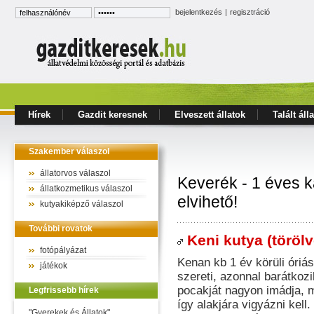
bejelentkezés
|
regisztráció
Hírek
Gazdit keresnek
Elveszett állatok
Talált áll
Szakember válaszol
állatorvos válaszol
Keverék - 1 éves 
állatkozmetikus válaszol
elvihető!
kutyakiképző válaszol
További rovatok
Keni kutya (törölv
fotópályázat
Kenan kb 1 év körüli óriá
játékok
szereti, azonnal barátkoz
pocakját nagyon imádja, 
Legfrissebb hírek
így alakjára vigyázni kel
"Gyerekek és Állatok"