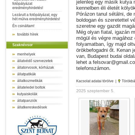
jelenleg egy másik kutya 
fotópályázat
kennelben éli életét kölyö
eredményhirdetés!
Pórázon tanul sétálni, de 
Lezárult a fotópályázat, egy
hét múlva eredményhirdetés!
boldogan és szeretettel vé
szeretne egy gazdit magán
Én csináltam!
Még olyan fiatal, igazán 
további hírek
mögül és végre magához öl
folyamatban, így majd oltv
Szaknévsor
örökbefogadni őt. Kenan j
menhelyek
van, Budapest budai oldal
állatvédő szervezetek
lehet a felsovar@gmail.c
állatorvosok, kórházak
telefonszámon.
állatpatikák
állatkozmetikák
Kacsolat adatai törölve |
Törökbá
állateledel boltok
2025 szeptember 5.
kutyaiskolák
állatpanziók
állatkereskedések