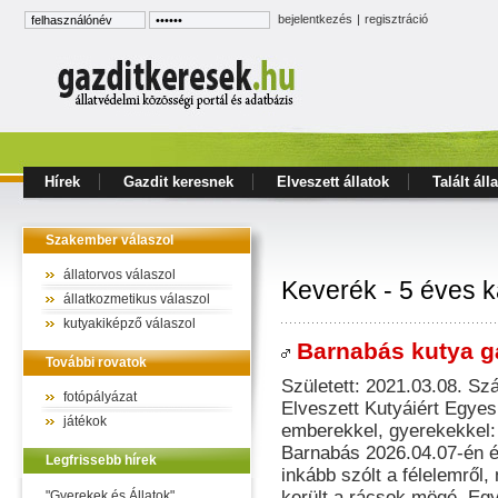
bejelentkezés
|
regisztráció
Hírek
Gazdit keresnek
Elveszett állatok
Talált áll
Szakember válaszol
állatorvos válaszol
Keverék - 5 éves 
állatkozmetikus válaszol
kutyakiképző válaszol
Barnabás kutya ga
További rovatok
Született: 2021.03.08. S
fotópályázat
Elveszett Kutyáiért Egyes
játékok
emberekkel, gyerekekkel:
Barnabás 2026.04.07-én ér
Legfrissebb hírek
inkább szólt a félelemről,
került a rácsok mögé. Egy
"Gyerekek és Állatok"