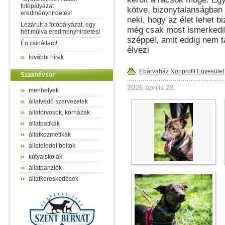
fotópályázat
kötve, bizonytalanságban
eredményhirdetés!
neki, hogy az élet lehet b
Lezárult a fotópályázat, egy
még csak most ismerkedik
hét múlva eredményhirdetés!
széppel, amit eddig nem t
Én csináltam!
élvezi
további hírek
Ebárvaház Nonprofit Egyesület
Szaknévsor
2026 április 28.
menhelyek
állatvédő szervezetek
állatorvosok, kórházak
állatpatikák
állatkozmetikák
állateledel boltok
kutyaiskolák
állatpanziók
állatkereskedések