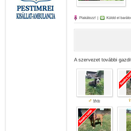
Plakátozz!
|
Küldd el baráto
A szervezet további gazdit
Mylo