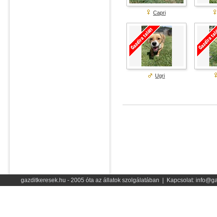
Capri
Ugri
gazditkeresek.hu - 2005 óta az állatok szolgálatában | Kapcsolat: info@ga