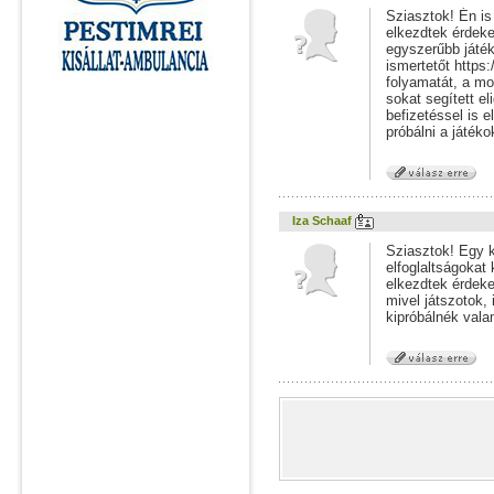
Sziasztok! Én is
elkezdtek érdeke
egyszerűbb játék
ismertetőt https:
folyamatát, a mo
sokat segített e
befizetéssel is e
próbálni a játéko
Iza Schaaf
Sziasztok! Egy 
elfoglaltságokat
elkezdtek érdeke
mivel játszotok,
kipróbálnék valam