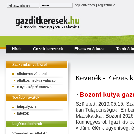
bejelentkezés
|
regisztráció
Hírek
Gazdit keresnek
Elveszett állatok
Talált áll
Szakember válaszol
állatorvos válaszol
Keverék - 7 éves 
állatkozmetikus válaszol
kutyakiképző válaszol
Bozont kutya gazdi
További rovatok
Született: 2019.05.15. Sz
fotópályázat
kan Tulajdonságok: Ember
játékok
Macskákkal: Bozont 2026
Kunhegyesről. Igazi kis 
Legfrissebb hírek
vidám, élénk egyéniség, 
"Gyerekek és Állatok"