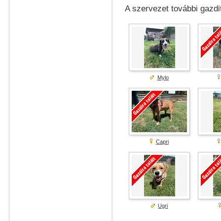
A szervezet további gazdit
Mylo
Capri
Ugri