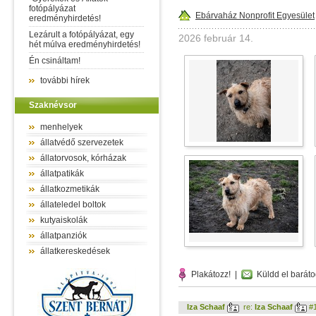
fotópályázat
Ebárvaház Nonprofit Egyesület
eredményhirdetés!
Lezárult a fotópályázat, egy
2026 február 14.
hét múlva eredményhirdetés!
Én csináltam!
további hírek
Szaknévsor
menhelyek
állatvédő szervezetek
állatorvosok, kórházak
állatpatikák
állatkozmetikák
állateledel boltok
kutyaiskolák
állatpanziók
állatkereskedések
Plakátozz!
|
Küldd el baráto
Iza Schaaf
re:
Iza Schaaf
#