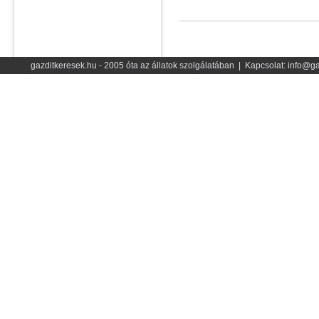
gazditkeresek.hu - 2005 óta az állatok szolgálatában | Kapcsolat: info@ga