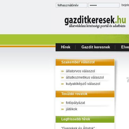
bejel
Hírek
Gazdit keresnek
Elve
Szakember válaszol
állatorvos válaszol
állatkozmetikus válaszol
kutyakiképző válaszol
További rovatok
fotópályázat
játékok
Legfrissebb hírek
"Gyerekek és Állatok"