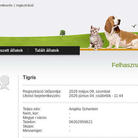
entkezés
|
regisztráció
szett állatok
Talált állatok
Felhaszná
Tigris
Regisztráció időpontja:
2026 május 09, szombat
Utolsó bejelentkezzés:
2026 június 04, csütörtök - 11:44
Teljes név:
Angéla Scherlein
Nem, kor:
-
Megye / város:
-
Telefon:
06302959621
Skype:
-
Messenger:
-