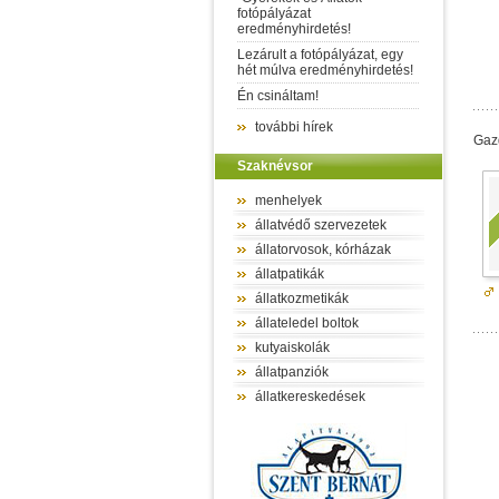
fotópályázat
eredményhirdetés!
Lezárult a fotópályázat, egy
hét múlva eredményhirdetés!
Én csináltam!
további hírek
Gazd
Szaknévsor
menhelyek
állatvédő szervezetek
állatorvosok, kórházak
állatpatikák
állatkozmetikák
állateledel boltok
kutyaiskolák
állatpanziók
állatkereskedések