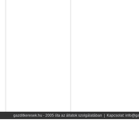
gazditkeresek.hu - 2005 óta az állatok szolgálatában | Kapcsolat: info@ga