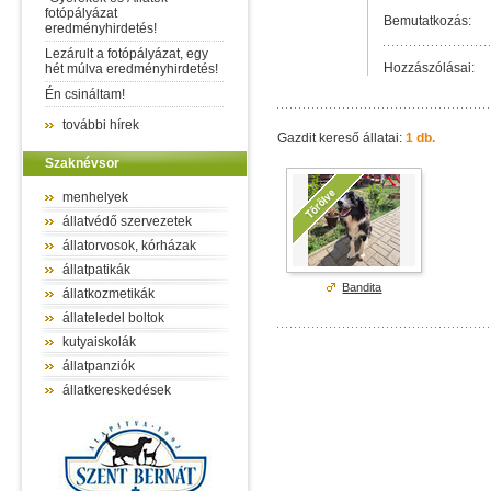
fotópályázat
Bemutatkozás:
eredményhirdetés!
Lezárult a fotópályázat, egy
Hozzászólásai:
hét múlva eredményhirdetés!
Én csináltam!
további hírek
Gazdit kereső állatai:
1 db.
Szaknévsor
menhelyek
állatvédő szervezetek
állatorvosok, kórházak
állatpatikák
Bandita
állatkozmetikák
állateledel boltok
kutyaiskolák
állatpanziók
állatkereskedések