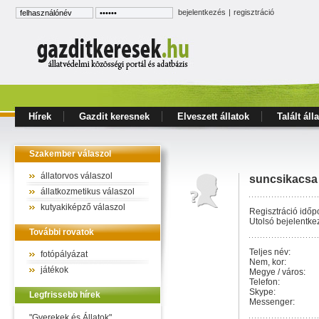
bejelentkezés
|
regisztráció
Hírek
Gazdit keresnek
Elveszett állatok
Talált áll
Szakember válaszol
állatorvos válaszol
suncsikacsa
állatkozmetikus válaszol
kutyakiképző válaszol
Regisztráció időpo
Utolsó bejelentke
További rovatok
Teljes név:
fotópályázat
Nem, kor:
játékok
Megye / város:
Telefon:
Skype:
Legfrissebb hírek
Messenger:
"Gyerekek és Állatok"