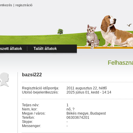
entkezés
|
regisztráció
szett állatok
Talált állatok
Felhaszná
bazsi222
Regisztráció időpontja:
2011 augusztus 22, hétfő
Utolsó bejelentkezzés:
2025 július 01, kedd - 14:14
Teljes név:
1
Nem, kor:
nő, ?
Megye / város:
Békés megye, Budapest
Telefon:
06303674201
Skype:
-
Messenger:
-