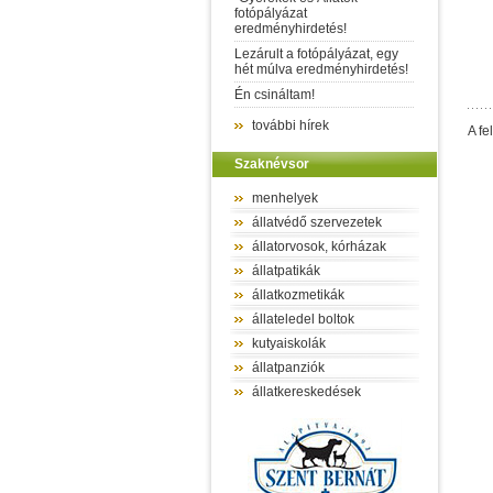
fotópályázat
eredményhirdetés!
Lezárult a fotópályázat, egy
hét múlva eredményhirdetés!
Én csináltam!
további hírek
A fe
Szaknévsor
menhelyek
állatvédő szervezetek
állatorvosok, kórházak
állatpatikák
állatkozmetikák
állateledel boltok
kutyaiskolák
állatpanziók
állatkereskedések