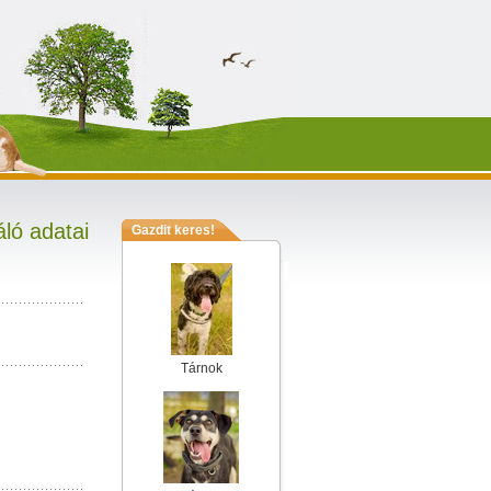
ló adatai
Gazdit keres!
Tárnok