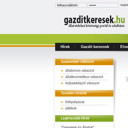
bejel
Hírek
Gazdit keresnek
Elve
Szakember válaszol
állatorvos válaszol
állatkozmetikus válaszol
kutyakiképző válaszol
További rovatok
fotópályázat
játékok
Legfrissebb hírek
"Gyerekek és Állatok"