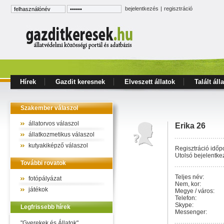
bejelentkezés
|
regisztráció
Hírek
Gazdit keresnek
Elveszett állatok
Talált áll
Szakember válaszol
állatorvos válaszol
Erika 26
állatkozmetikus válaszol
kutyakiképző válaszol
Regisztráció időpo
Utolsó bejelentke
További rovatok
Teljes név:
fotópályázat
Nem, kor:
játékok
Megye / város:
Telefon:
Skype:
Legfrissebb hírek
Messenger:
"Gyerekek és Állatok"