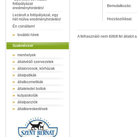
fotópályázat
Bemutatkozás:
eredményhirdetés!
Lezárult a fotópályázat, egy
Hozzászólásai:
hét múlva eredményhirdetés!
Én csináltam!
további hírek
A felhasználó nem töltött fel állatot a
Szaknévsor
menhelyek
állatvédő szervezetek
állatorvosok, kórházak
állatpatikák
állatkozmetikák
állateledel boltok
kutyaiskolák
állatpanziók
állatkereskedések