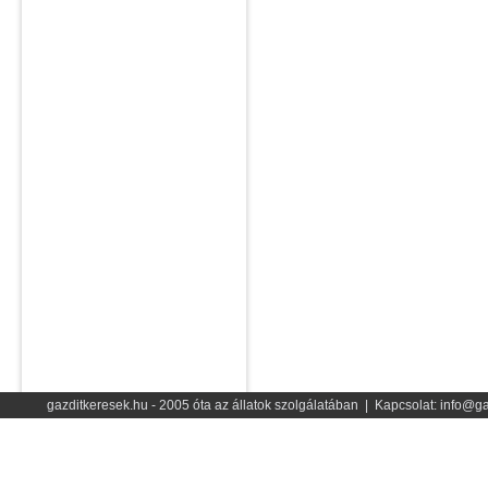
gazditkeresek.hu - 2005 óta az állatok szolgálatában | Kapcsolat: info@ga