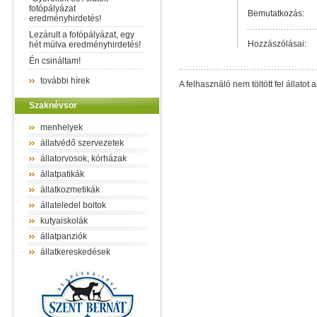
fotópályázat
Bemutatkozás:
eredményhirdetés!
Lezárult a fotópályázat, egy
Hozzászólásai:
hét múlva eredményhirdetés!
Én csináltam!
további hírek
A felhasználó nem töltött fel állatot a
Szaknévsor
menhelyek
állatvédő szervezetek
állatorvosok, kórházak
állatpatikák
állatkozmetikák
állateledel boltok
kutyaiskolák
állatpanziók
állatkereskedések