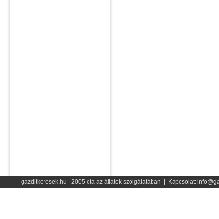
gazditkeresek.hu - 2005 óta az állatok szolgálatában | Kapcsolat: info@ga