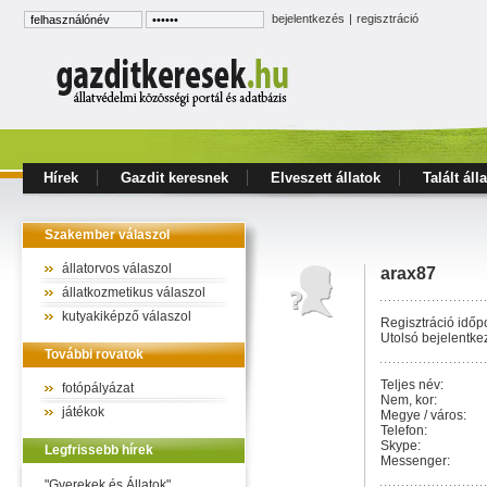
bejelentkezés
|
regisztráció
Hírek
Gazdit keresnek
Elveszett állatok
Talált áll
Szakember válaszol
állatorvos válaszol
arax87
állatkozmetikus válaszol
kutyakiképző válaszol
Regisztráció időpo
Utolsó bejelentke
További rovatok
Teljes név:
fotópályázat
Nem, kor:
játékok
Megye / város:
Telefon:
Skype:
Legfrissebb hírek
Messenger:
"Gyerekek és Állatok"