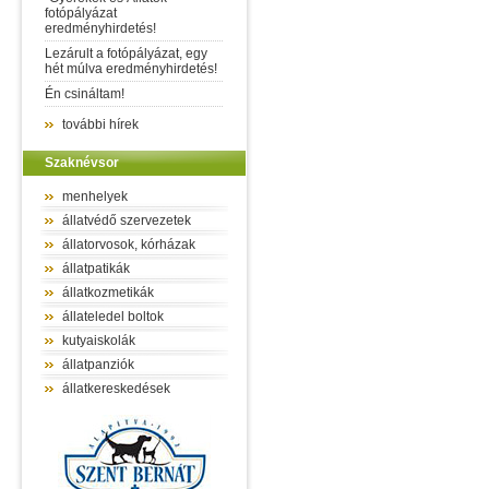
fotópályázat
eredményhirdetés!
Lezárult a fotópályázat, egy
hét múlva eredményhirdetés!
Én csináltam!
további hírek
Szaknévsor
menhelyek
állatvédő szervezetek
állatorvosok, kórházak
állatpatikák
állatkozmetikák
állateledel boltok
kutyaiskolák
állatpanziók
állatkereskedések