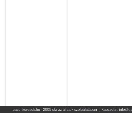
gazditkeresek.hu - 2005 óta az állatok szolgálatában | Kapcsolat: info@ga