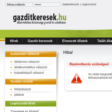
bejelentkezés
|
regisztráció
Hírek
Gazdit keresnek
Elveszett állatok
Talált áll
Hiba!
Szakember válaszol
állatorvos válaszol
Bejelentkezés szükséges!
állatkozmetikus válaszol
kutyakiképző válaszol
Az oldal megnyit
felhasználóink k
További rovatok
fotópályázat
játékok
Legfrissebb hírek
"Gyerekek és Állatok"