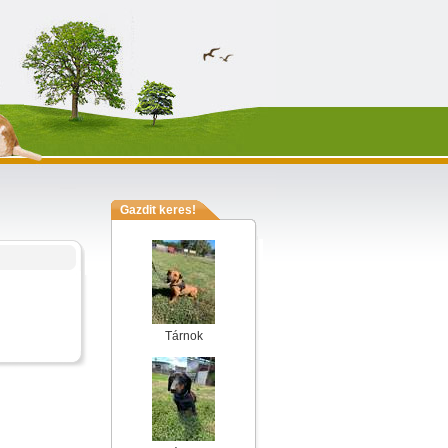
Gazdit keres!
Tárnok