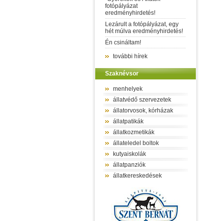
fotópályázat
eredményhirdetés!
Lezárult a fotópályázat, egy
hét múlva eredményhirdetés!
Én csináltam!
további hírek
Szaknévsor
menhelyek
állatvédő szervezetek
állatorvosok, kórházak
állatpatikák
állatkozmetikák
állateledel boltok
kutyaiskolák
állatpanziók
állatkereskedések