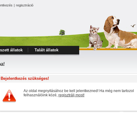
entkezés
|
regisztráció
szett állatok
Talált állatok
ba!
Bejelentkezés szükséges!
Az oldal megnyitásához be kell jelentkezned! Ha még nem tartozol
felhasználóink közé,
regisztrálj most!