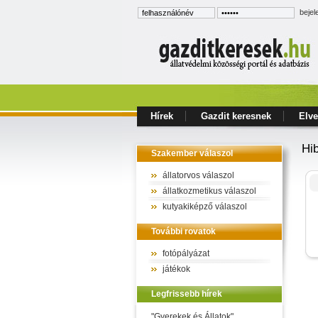
bejel
Hírek
Gazdit keresnek
Elve
Hi
Szakember válaszol
állatorvos válaszol
állatkozmetikus válaszol
kutyakiképző válaszol
További rovatok
fotópályázat
játékok
Legfrissebb hírek
"Gyerekek és Állatok"