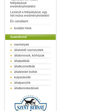
fotópályázat
eredményhirdetés!
Lezárult a fotópályázat, egy
hét múlva eredményhirdetés!
Én csináltam!
további hírek
Szaknévsor
menhelyek
állatvédő szervezetek
állatorvosok, kórházak
állatpatikák
állatkozmetikák
állateledel boltok
kutyaiskolák
állatpanziók
állatkereskedések