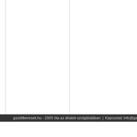
gazditkeresek.hu - 2005 óta az állatok szolgálatában | Kapcsolat: info@ga