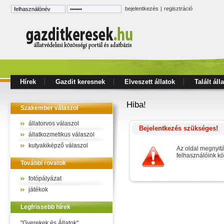
bejelentkezés
|
regisztráció
Hírek
Gazdit keresnek
Elveszett állatok
Talált áll
Hiba!
Szakember válaszol
állatorvos válaszol
Bejelentkezés szükséges!
állatkozmetikus válaszol
kutyakiképző válaszol
Az oldal megnyit
felhasználóink k
További rovatok
fotópályázat
játékok
Legfrissebb hírek
"Gyerekek és Állatok"